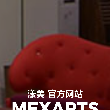
漾
美
官
方
网
站
M
E
X
A
R
T
S